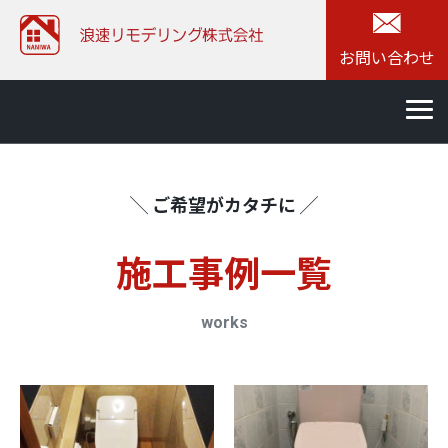
お問い合わせ
╲ ご希望がカタチに ╱
施⼯事例一覧
works