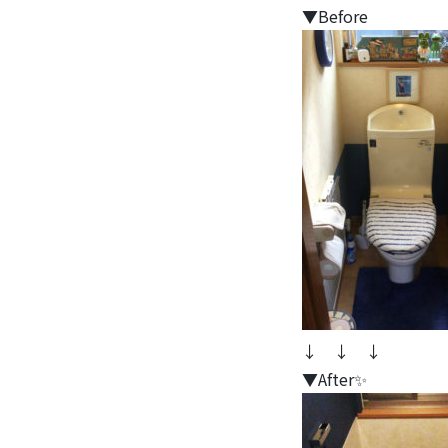
▼Before
↓ ↓ ↓
▼After✨