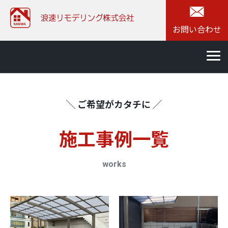
お問い合わせ
╲ ご希望がカタチに ╱
施⼯事例一覧
works