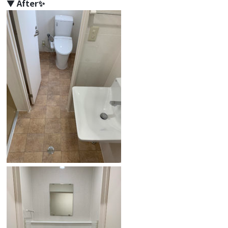
▼ After✨