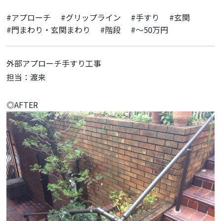
#アプローチ
#グリップライン
#手すり
#玄関
#門まわり・玄関まわり
#階段
#～50万円
外部アプローチ手すり工事
担当：渡来
◎AFTER