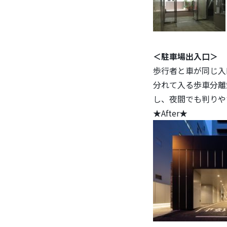
＜駐車場出入口＞
歩行者と車が同じ入
分れて入る歩車分離
し、夜間でも判りや
★After★