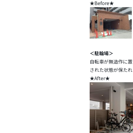
★Before★
＜駐輪場＞
自転車が無造作に置
された状態が保たれ
★After★