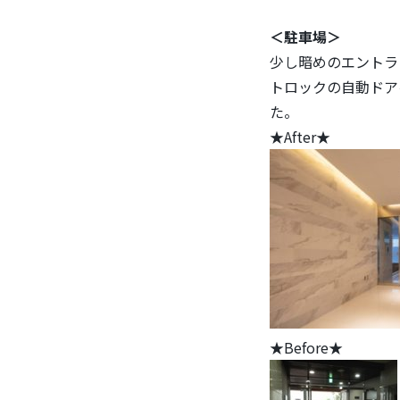
＜駐車場＞
少し暗めのエントラ
トロックの自動ドア
た。
★After★
★Before★