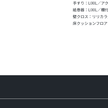
手すり：LIXIL／ア
紙巻器：LIXIL／棚付
壁クロス：リリカラ／L
床クッションフロア：