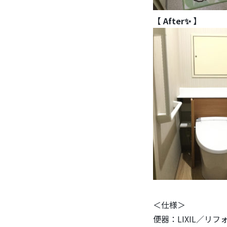
【 After✨ 】
＜仕様＞
便器：LIXIL／リ