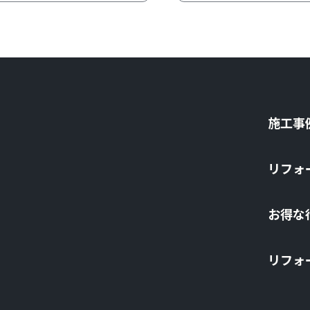
施⼯事
リフォ
お得な
リフォ