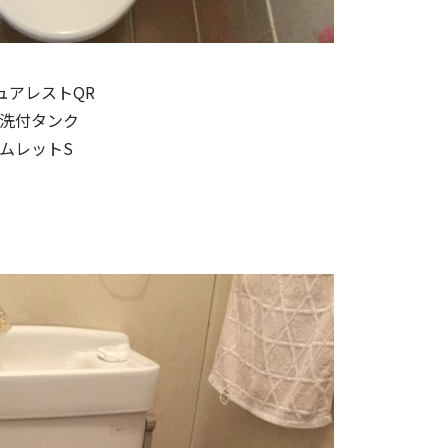
ピュアレストQR
 手洗付タンク
ームレットS